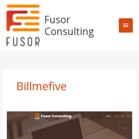
Skip
MAI
to
Fusor
content
MEN
Consulting
Billmefive