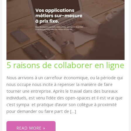
5
5 raisons de collaborer en ligne
RAISONS
DE
COLLABORER
EN
Nous arrivons à un carrefour économique, ou la période qui
LIGNE
nous occupe nous incite à repenser la manière de faire
tourner une entreprise. Après le travail dans des bureaux
individuels, est venu l’idée des open-spaces et il est vrai que
c’est sympa et pratique d’avoir son collègue à proximité
pour demander ou faire part de […]
READ MORE »