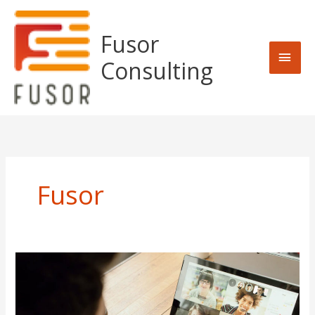
Skip
MAI
to
Fusor
content
MEN
Consulting
Fusor