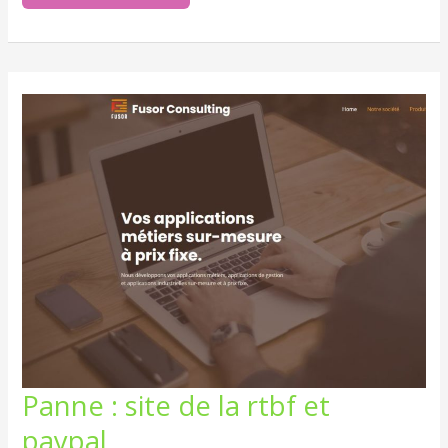
PANNE
Panne : site de la rtbf et
:
SITE
paypal.
DE
LA