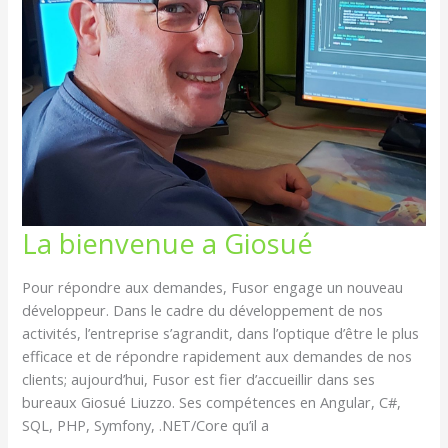
LA
La bienvenue a Giosué
BIENVENUE
A
GIOSUÉ
Pour répondre aux demandes, Fusor engage un nouveau
développeur. Dans le cadre du développement de nos
activités, l’entreprise s’agrandit, dans l’optique d’être le plus
efficace et de répondre rapidement aux demandes de nos
clients; aujourd’hui, Fusor est fier d’accueillir dans ses
bureaux Giosué Liuzzo. Ses compétences en Angular, C#,
SQL, PHP, Symfony, .NET/Core qu’il a