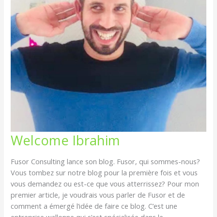
WELCOME
Welcome Ibrahim
IBRAHIM
Fusor Consulting lance son blog. Fusor, qui sommes-nous?
Vous tombez sur notre blog pour la première fois et vous
vous demandez ou est-ce que vous atterrissez? Pour mon
premier article, je voudrais vous parler de Fusor et de
comment a émergé l’idée de faire ce blog. C’est une
entreprise wallonne qui s’est spécialisée dans le