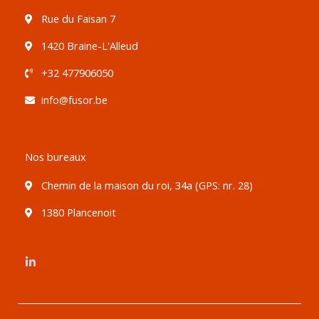
Rue du Faisan 7
1420 Braine-L'Alleud
+32 477906050
info@fusor.be
Nos bureaux
Chemin de la maison du roi, 34a (GPS: nr. 28)
1380 Plancenoit
L
i
n
k
e
d
i